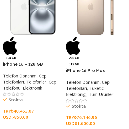
128 GB
256 GB
iPhone 16 – 128 GB
512 GB
iPhone 16 Pro Max
Telefon Donanım
,
Cep
Telefonları
,
Telefonlar
,
Cep
Telefon Donanım
,
Cep
Telefonu
,
Elektronik
Telefonları
,
Tüketici
Elektroniği
,
Tüm Ürünler
Stokta
Stokta
TRY₺
40.453,07
USD$
850,00
TRY₺
76.146,96
USD$
1.600,00
Seçenekleri Belirle