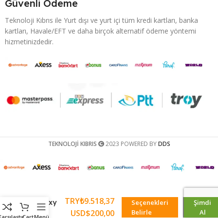
Güvenli Ödeme
Teknoloji Kıbrıs ile Yurt dışı ve yurt içi tüm kredi kartları, banka
kartları, Havale/EFT ve daha birçok alternatif ödeme yöntemi
hizmetinizdedir.
TEKNOLOJİ KIBRIS
2023 POWERED BY
DDS
Samsung
TRY₺
9.518,37
Galaxy
Seçenekleri
Şimdi
A16
USD$
200,00
Belirle
Al
Karşılaştır
Cart
Menü