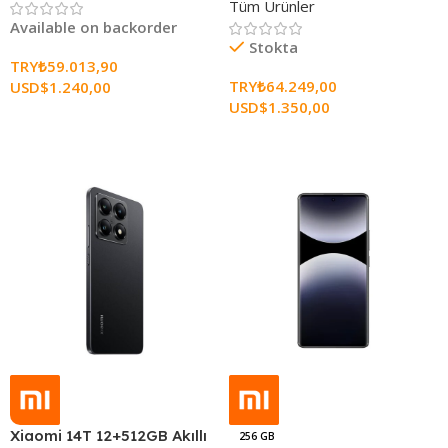
Tüm Ürünler
Available on backorder
Stokta
TRY₺
59.013,90
TRY₺
64.249,00
USD$
1.240,00
USD$
1.350,00
Seçenekleri Belirle
Seçenekleri Belirle
Xiaomi 14T 12+512GB Akıllı
256 GB