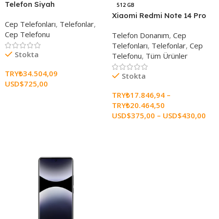
Telefon Siyah
512 GB
Xiaomi Redmi Note 14 Pro
Cep Telefonları
,
Telefonlar
,
Cep Telefonu
Telefon Donanım
,
Cep
Telefonları
,
Telefonlar
,
Cep
Stokta
Telefonu
,
Tüm Ürünler
TRY₺
34.504,09
Stokta
USD$
725,00
TRY₺
17.846,94
–
Sepete Ekle
TRY₺
20.464,50
USD$
375,00
–
USD$
430,00
Seçenekleri Belirle