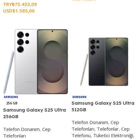
TRY₺
75.433,09
Sepete Ekle
USD$
1.585,00
Seçenekleri Belirle
Samsung Galaxy S25 Ultra
256 GB
512GB
Samsung Galaxy S25 Ultra
256GB
Telefon Donanım
,
Cep
Telefonları
,
Telefonlar
,
Cep
Telefon Donanım
,
Cep
Telefonu
,
Tüketici Elektroniği
,
Telefonları