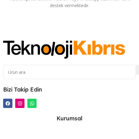
destek vermektedir.
İletişim ve Destek
Sorularınız mı var, yardıma mı ihtiyacınız var? Teknoloji
Kıbrıs müşteri destek ekibi her zaman yanınızda. İletişim
sayfamız üzerinden bize ulaşabilir, ürünlerimiz veya
hizmetlerimizle ilgili her türlü konuda destek alabilirsiniz.
Teknoloji Kıbrıs, geleceğin teknoloji dünyasını bugünden
keşfetmeniz için burada! Siz de kaliteli ve güvenilir alışverişin
keyfini çıkarmak için hemen online mağazamızı ziyaret edin.
İlerlemenin adresi Teknoloji Kıbrıs, sizi bekliyor!
Bizi Takip Edin
Kurumsal