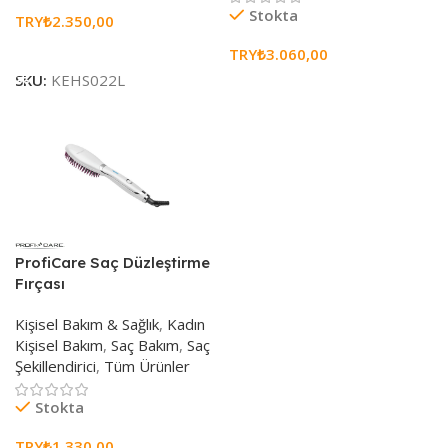
Stokta
TRY₺
2.350,00
Sepete Ekle
TRY₺
3.060,00
SKU:
KEHS022L
Seçenekleri Belirle
ProfiCare Saç Düzleştirme
Fırçası
Kişisel Bakım & Sağlık
,
Kadın
Kişisel Bakım
,
Saç Bakım
,
Saç
Şekillendirici
,
Tüm Ürünler
Stokta
TRY₺
1.330,00