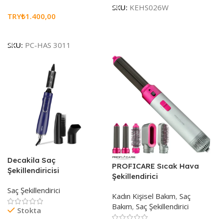
SKU:
KEHS026W
TRY₺
1.400,00
Seçenekleri Belirle
SKU:
PC-HAS 3011
Decakila Saç
PROFICARE Sıcak Hava
Şekillendiricisi
Şekillendirici
Saç Şekillendirici
Kadın Kişisel Bakım
,
Saç
Bakım
,
Saç Şekillendirici
Stokta