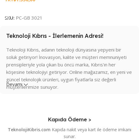
Sepete Ekle
SKU:
PC-GB 3021
Teknoloji Kıbrıs - İlerlemenin Adresi!
Teknoloji Kıbrıs, adanın teknoloji dünyasına yepyeni bir
soluk getiriyor! İnovasyon, kalite ve müşteri memnuniyeti
prensipleriyle yola çıkan bu öncü marka, Kıbrıs'ın her
köşesine teknolojiyi getiriyor. Online mağazamız, en yeni ve
güncel teknolojik ürünleri, uygun fiyatlarla siz değerli
Devamı
müşterilerimize sunuyor.
Ürün Yelpazesi
Teknoloji Kıbrıs, geniş ürün yelpazesiyle her ihtiyaca hitap
Kapıda Ödeme >
ediyor. Akıllı telefonlardan bilgisayar donanımına, oyun
ekipmanlarından ev elektroniğine kadar birçok kategoride
TeknolojiKibris.com
Kapıda nakit veya kart ile ödeme imkanı
ürün bulabilirsiniz. Markamız, dünyaca ünlü markaların kaliteli
sunar.