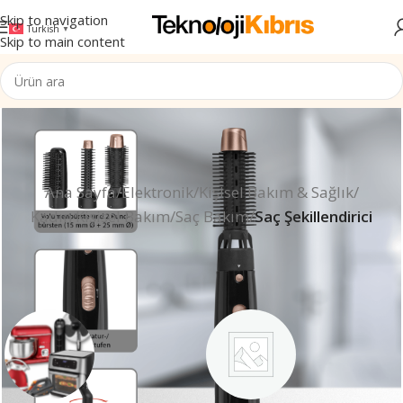
Skip to navigation
Turkish
▼
Skip to main content
Ana Sayfa
/
Elektronik
/
Kişisel Bakım & Sağlık
/
Kadın Kişisel Bakım
/
Saç Bakım
/
Saç Şekillendirici