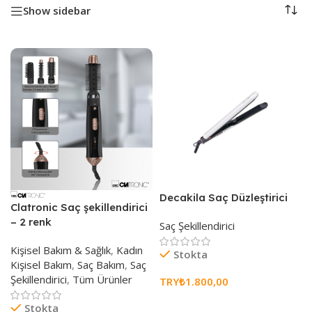
Show sidebar
i
Decakila Saç Düzleştirici
Clatronic Saç şekillendirici
– 2 renk
Saç Şekillendirici
Kişisel Bakım & Sağlık
,
Kadın
Stokta
Kişisel Bakım
,
Saç Bakım
,
Saç
Şekillendirici
,
Tüm Ürünler
TRY₺
1.800,00
Sepete Ekle
Stokta