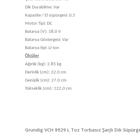
Dik Durabilme: Var
Kapasite / El süpürgesi: 0.5
Motor Tipi: DC
Batarya (V): 18.0 V
Batarya Göstergesi: Var
Batarya tipi: Li-Ion
Ölçüler
Ağırlık (kg): 2.85 kg
Derinlik (cm): 22.0 cm
Genişlik (cm): 27.0 cm
Yükseklik (cm): 122.0 cm
Grundig VCH 9929 L Toz Torbasız Şarjlı Dik Süpür