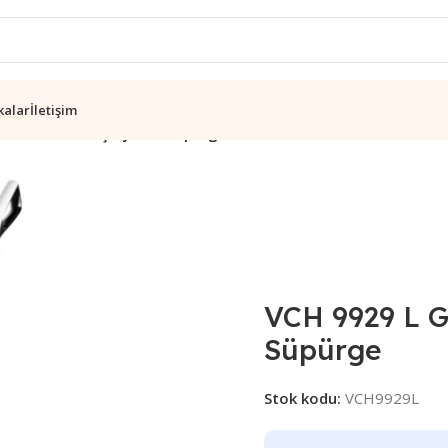
kalar
İletişim
Toz Torbasız Şarjlı Dik Süpürge
VCH 9929 L Gr
Süpürge
Stok kodu:
VCH9929L