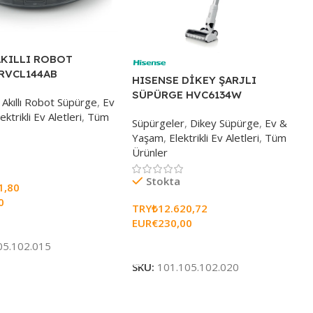
AKILLI ROBOT
RVCL144AB
HISENSE DİKEY ŞARJLI
SÜPÜRGE HVC6134W
Akıllı Robot Süpürge
,
Ev
lektrikli Ev Aletleri
,
Tüm
Süpürgeler
,
Dikey Süpürge
,
Ev &
Yaşam
,
Elektrikli Ev Aletleri
,
Tüm
Ürünler
Stokta
1,80
0
TRY₺
12.620,72
EUR€
230,00
e
Sepete Ekle
05.102.015
SKU:
101.105.102.020