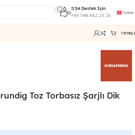
7/24 Destek İçin
Turkish
+90 548 862 23 23
TRY₺
0,
undig Toz Torbasız Şarjlı Dik