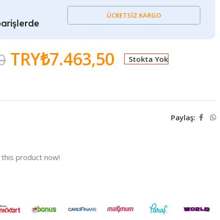
ÜCRETSİZ KARGO
arişlerde
TRY₺
7.463,50
0
Stokta Yok
Paylaş:
this product now!