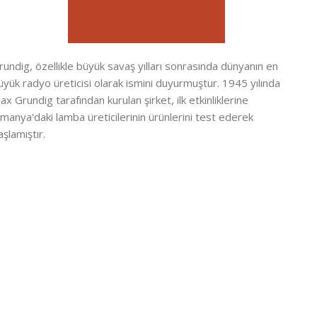
rundig, özellikle büyük savaş yılları sonrasında dünyanın en
üyük radyo üreticisi olarak ismini duyurmuştur. 1945 yılında
ax Grundig tarafından kurulan şirket, ilk etkinliklerine
lmanya'daki lamba üreticilerinin ürünlerini test ederek
aşlamıştır.