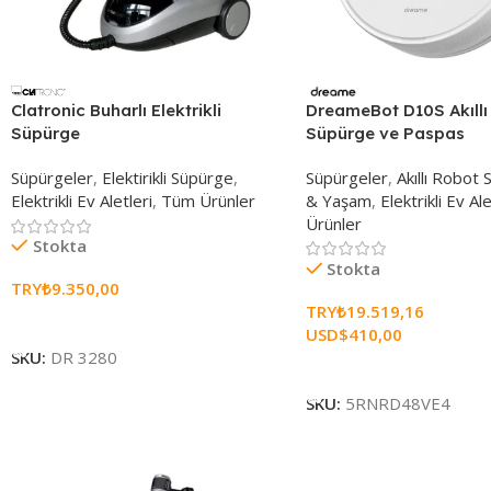
DreameBot D10S Akıllı
Clatronic Buharlı Elektrikli
Süpürge ve Paspas
Süpürge
Süpürgeler
,
Akıllı Robot
Süpürgeler
,
Elektirikli Süpürge
,
& Yaşam
,
Elektrikli Ev Ale
Elektrikli Ev Aletleri
,
Tüm Ürünler
Ürünler
Stokta
Stokta
TRY₺
9.350,00
TRY₺
19.519,16
Sepete Ekle
USD$
410,00
SKU:
DR 3280
Sepete Ekle
SKU:
5RNRD48VE4