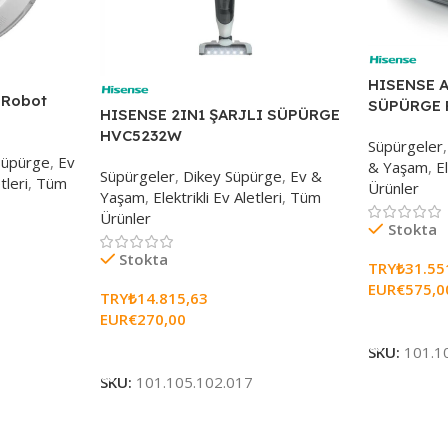
HISENSE 
 Robot
SÜPÜRGE 
HISENSE 2IN1 ŞARJLI SÜPÜRGE
HVC5232W
Süpürgeler
,
 Süpürge
,
Ev
& Yaşam
,
E
Süpürgeler
,
Dikey Süpürge
,
Ev &
tleri
,
Tüm
Ürünler
Yaşam
,
Elektrikli Ev Aletleri
,
Tüm
Ürünler
Stokta
Stokta
TRY₺
31.55
EUR€
575,0
TRY₺
14.815,63
EUR€
270,00
Sepete Ekl
Sepete Ekle
SKU:
101.1
SKU:
101.105.102.017