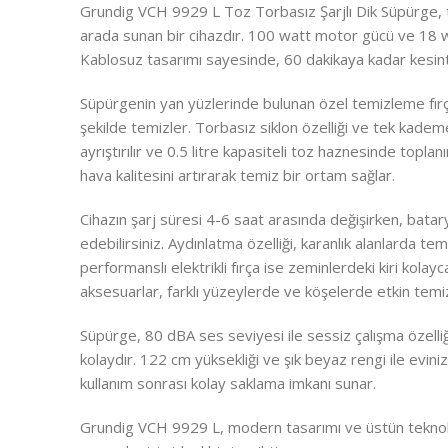
Grundig VCH 9929 L Toz Torbasız Şarjlı Dik Süpürge, t
arada sunan bir cihazdır. 100 watt motor gücü ve 18 wat
Kablosuz tasarımı sayesinde, 60 dakikaya kadar kesinti
Süpürgenin yan yüzlerinde bulunan özel temizleme fırçası
şekilde temizler. Torbasız siklon özelliği ve tek kademeli
ayrıştırılır ve 0.5 litre kapasiteli toz haznesinde toplanı
hava kalitesini artırarak temiz bir ortam sağlar.
Cihazın şarj süresi 4-6 saat arasında değişirken, bata
edebilirsiniz. Aydınlatma özelliği, karanlık alanlarda t
performanslı elektrikli fırça ise zeminlerdeki kiri kolayca
aksesuarlar, farklı yüzeylerde ve köşelerde etkin temiz
Süpürge, 80 dBA ses seviyesi ile sessiz çalışma özelliği
kolaydır. 122 cm yüksekliği ve şık beyaz rengi ile evini
kullanım sonrası kolay saklama imkanı sunar.
Grundig VCH 9929 L, modern tasarımı ve üstün teknoloji