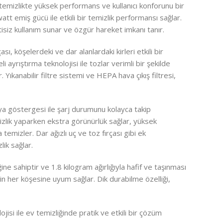
emizlikte yüksek performans ve kullanıcı konforunu bir
t emiş gücü ile etkili bir temizlik performansı sağlar.
siz kullanım sunar ve özgür hareket imkanı tanır.
, köşelerdeki ve dar alanlardaki kirleri etkili bir
 ayrıştırma teknolojisi ile tozlar verimli bir şekilde
r. Yıkanabilir filtre sistemi ve HEPA hava çıkış filtresi,
rya göstergesi ile şarj durumunu kolayca takip
emizlik yaparken ekstra görünürlük sağlar, yüksek
 temizler. Dar ağızlı uç ve toz fırçası gibi ek
lik sağlar.
ne sahiptir ve 1.8 kilogram ağırlığıyla hafif ve taşınması
zin her köşesine uyum sağlar. Dik durabilme özelliği,
si ile ev temizliğinde pratik ve etkili bir çözüm