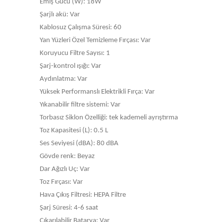
Emiş Gücü (W): 18W
Şarjlı akü: Var
Kablosuz Çalışma Süresi: 60
Yan Yüzleri Özel Temizleme Fırçası: Var
Koruyucu Filtre Sayısı: 1
Şarj-kontrol ışığı: Var
Aydınlatma: Var
Yüksek Performanslı Elektrikli Fırça: Var
Yıkanabilir filtre sistemi: Var
Torbasız Siklon Özelliği: tek kademeli ayrıştırma
Toz Kapasitesi (L): 0.5 L
Ses Seviyesi (dBA): 80 dBA
Gövde renk: Beyaz
Dar Ağızlı Uç: Var
Toz Fırçası: Var
Hava Çıkış Filtresi: HEPA Filtre
Şarj Süresi: 4-6 saat
Çıkarılabilir Batarya: Var