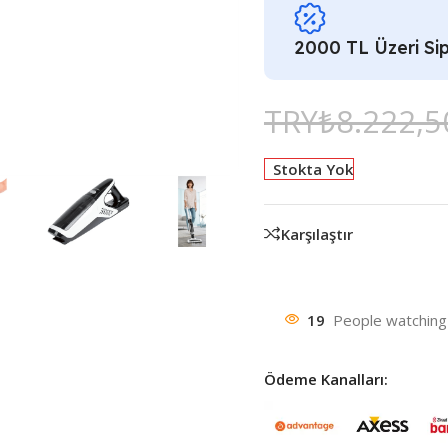
2000 TL Üzeri Sip
TRY₺
8.222,5
Stokta Yok
Karşılaştır
19
People watching 
Ödeme Kanalları: