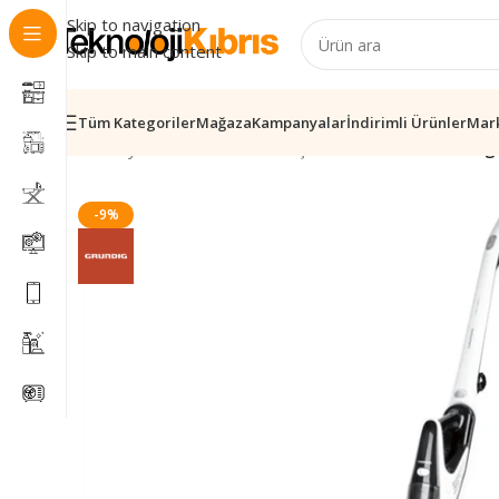
Skip to navigation
Skip to main content
Tüm Kategoriler
Mağaza
Kampanyalar
İndirimli Ürünler
Mar
Ana Sayfa
/
Elektronik
/
Ev & Yaşam
/
VCH 9929 L Grundig 
-9%