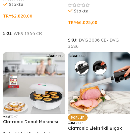
Stokta
Stokta
TRY₺
2.820,00
TRY₺
6.025,00
Sepete Ekle
Sepete Ekle
SKU:
WKS 1356 CB
SKU:
DVG 3006 CB- DVG
3686
POPÜLER
Clatronic Donut Makinesi
Clatronic Elektrikli Bıçak