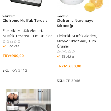
Clatronic Mutfak Terazisi
Clatronic Narenciye
Sıkacağı
Elektrikli Mutfak Aletleri
,
Mutfak Terazisi
,
Tüm Ürünler
Elektrikli Mutfak Aletleri
,
Meyve Sıkacakları
,
Tüm
Stokta
Ürünler
TRY₺
980,00
Stokta
Sepete Ekle
TRY₺
1.680,00
SKU:
KW 3412
Sepete Ekle
SKU:
ZP 3066