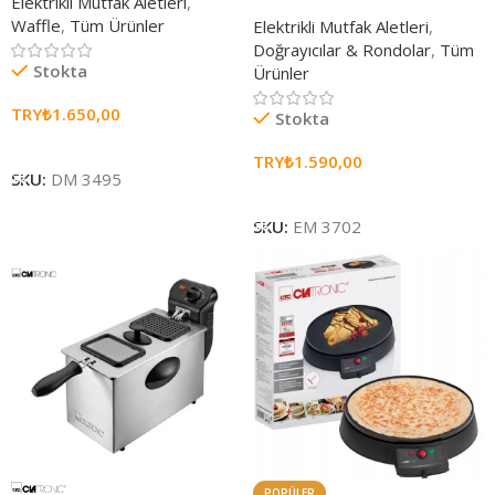
Elektrikli Mutfak Aletleri
,
Waffle
,
Tüm Ürünler
Elektrikli Mutfak Aletleri
,
Doğrayıcılar & Rondolar
,
Tüm
Stokta
Ürünler
TRY₺
1.650,00
Stokta
Sepete Ekle
TRY₺
1.590,00
SKU:
DM 3495
Sepete Ekle
SKU:
EM 3702
POPÜLER