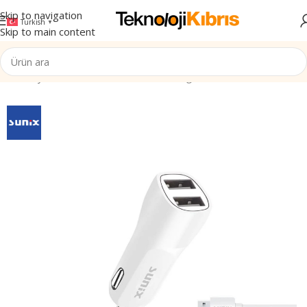
Skip to navigation
Turkish
▼
Skip to main content
Ana Sayfa
/
Elektronik
/
Tüketici Elektroniği