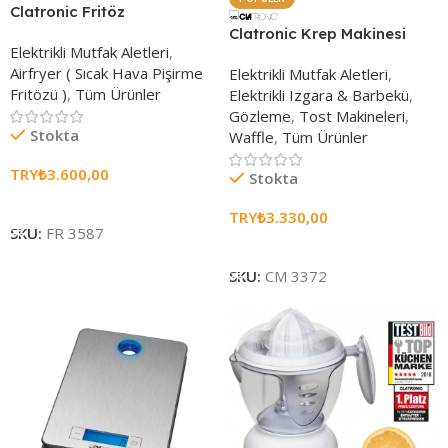
Clatronic Fritöz
Clatronic Krep Makinesi
Elektrikli Mutfak Aletleri
,
Airfryer ( Sıcak Hava Pişirme
Elektrikli Mutfak Aletleri
,
Fritözü )
,
Tüm Ürünler
Elektrikli Izgara & Barbekü
,
Gözleme
,
Tost Makineleri
,
Stokta
Waffle
,
Tüm Ürünler
TRY₺
3.600,00
Stokta
Sepete Ekle
TRY₺
3.330,00
SKU:
FR 3587
Sepete Ekle
SKU:
CM 3372