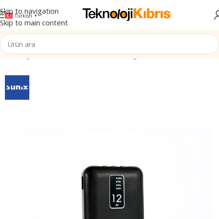
Skip to navigation
Turkish
▼
Skip to main content
Ana Sayfa
/
Elektronik
/
Tüketici Elektroniği