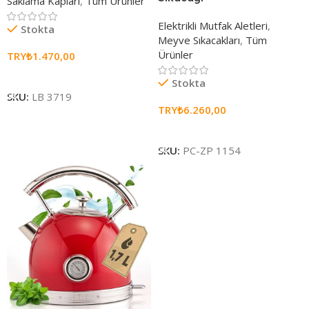
Saklama Kapları
,
Tüm Ürünler
Elektrikli Mutfak Aletleri
,
Stokta
Meyve Sıkacakları
,
Tüm
Ürünler
TRY₺
1.470,00
Sepete Ekle
Stokta
SKU:
LB 3719
TRY₺
6.260,00
Sepete Ekle
SKU:
PC-ZP 1154