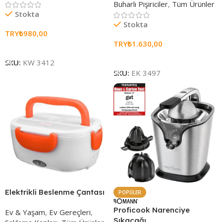
Buharlı Pişiriciler
,
Tüm Ürünler
Stokta
Stokta
TRY₺
980,00
TRY₺
1.630,00
Sepete Ekle
Sepete Ekle
SKU:
KW 3412
SKU:
EK 3497
Elektrikli Beslenme Çantası
POPÜLER
Proficook Narenciye
Ev & Yaşam
,
Ev Gereçleri
,
Sıkacağı