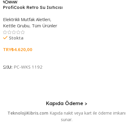
ProfiCook Retro Su Isıtıcısı
Elektrikli Mutfak Aletleri
,
Kettle Grubu
,
Tüm Ürünler
Stokta
TRY₺
4.620,00
Seçenekleri Belirle
SKU:
PC-WKS 1192
Kapıda Ödeme >
TeknolojiKibris.com
Kapıda nakit veya kart ile ödeme imkanı
sunar.