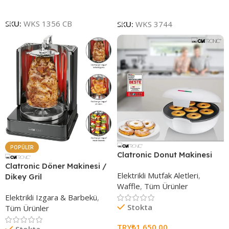
Sepete Ekle
Sepete Ekle
SKU:
WKS 1356 CB
SKU:
WKS 3744
POPÜLER
Clatronic Donut Makinesi
Clatronic Döner Makinesi /
Elektrikli Mutfak Aletleri
,
Dikey Gril
Waffle
,
Tüm Ürünler
Elektrikli Izgara & Barbekü
,
Stokta
Tüm Ürünler
TRY₺
1.650,00
Stokta