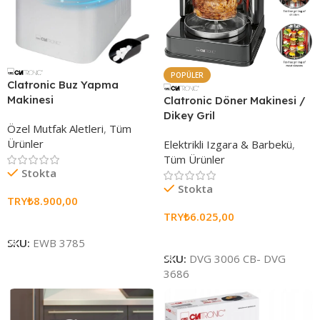
POPÜLER
Clatronic Buz Yapma
Makinesi
Clatronic Döner Makinesi /
Dikey Gril
Özel Mutfak Aletleri
,
Tüm
Ürünler
Elektrikli Izgara & Barbekü
,
Tüm Ürünler
Stokta
Stokta
TRY₺
8.900,00
TRY₺
6.025,00
Sepete Ekle
Sepete Ekle
SKU:
EWB 3785
SKU:
DVG 3006 CB- DVG
3686