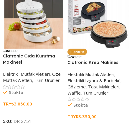
POPÜLER
Clatronic Gıda Kurutma
Makinesi
Clatronic Krep Makinesi
Elektrikli Mutfak Aletleri
,
Özel
Elektrikli Mutfak Aletleri
,
Mutfak Aletleri
,
Tüm Ürünler
Elektrikli Izgara & Barbekü
,
Gözleme
,
Tost Makineleri
,
Stokta
Waffle
,
Tüm Ürünler
TRY₺
3.050,00
Stokta
Sepete Ekle
TRY₺
3.330,00
SKU:
DR 2751
Sepete Ekle