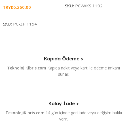
SKU:
PC-WKS 1192
TRY₺
6.260,00
Sepete Ekle
SKU:
PC-ZP 1154
Kapıda Ödeme >
TeknolojiKibris.com
Kapıda nakit veya kart ile ödeme imkanı
sunar.
Kolay İade >
TeknolojiKibris.com
14 gün içinde geri iade veya değişim hakkı
verir.