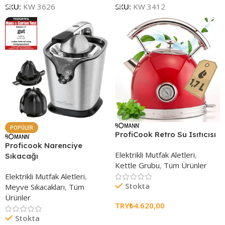
SKU:
KW 3626
SKU:
KW 3412
POPÜLER
ProfiCook Retro Su Isıtıcısı
Proficook Narenciye
Elektrikli Mutfak Aletleri
,
Sıkacağı
Kettle Grubu
,
Tüm Ürünler
Elektrikli Mutfak Aletleri
,
Stokta
Meyve Sıkacakları
,
Tüm
Ürünler
TRY₺
4.620,00
Stokta
Seçenekleri Belirle