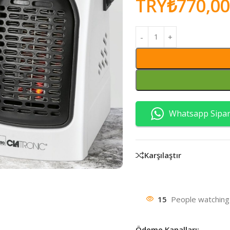
TRY₺
770,00
Whatsapp Sipari
Karşılaştır
15
People watching 
Ödeme Kanalları: