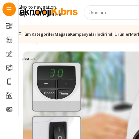
Skip to navigation
Skip to main content
Tüm Kategoriler
Mağaza
Kampanyalar
İndirimli Ürünler
Mar
Ana Sayfa
/
Elektronik
/
İklimlendirme
/
Clatronic Fanlı S