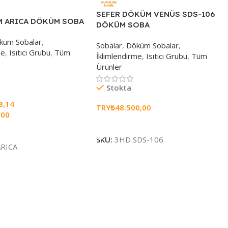
SEFER DÖKÜM VENÜS SDS-106
 ARICA DÖKÜM SOBA
DÖKÜM SOBA
küm Sobalar
,
Sobalar
,
Döküm Sobalar
,
me
,
Isıtıcı Grubu
,
Tüm
İklimlendirme
,
Isıtıcı Grubu
,
Tüm
Ürünler
Stokta
8,14
TRY₺
48.500,00
,00
Sepete Ekle
e
SKU:
3HD SDS-106
RICA