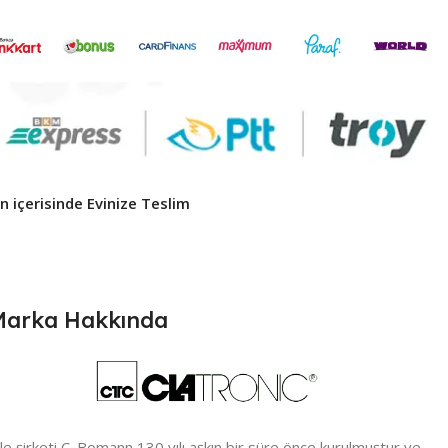
 içerisinde Evinize Teslim ​
Marka Hakkında
ile şirketi C. Bomann 130 yılı aşkın bir süre önce kurulmuştur ve