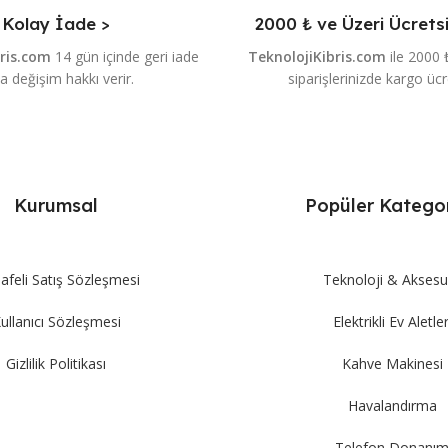
Kolay İade >
2000 ₺ ve Üzeri Ücrets
bris.com
14 gün içinde geri iade
TeknolojiKibris.com
ile 2000 
a değişim hakkı verir.
siparişlerinizde kargo ücr
Kurumsal
Popüler Kategor
feli Satış Sözleşmesi
Teknoloji & Aksesu
ullanıcı Sözleşmesi
Elektrikli Ev Aletler
Gizlilik Politikası
Kahve Makinesi
Havalandırma
Telefon Donanı