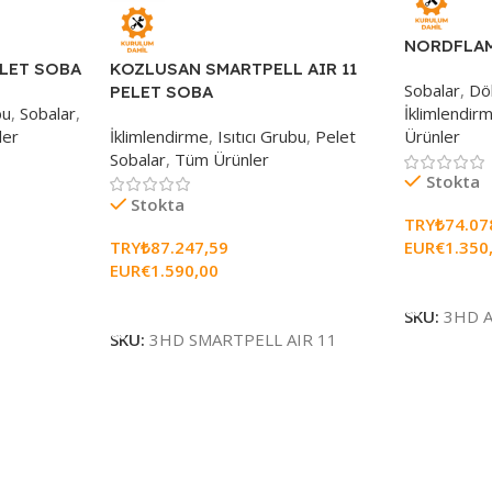
NORDFLAM
LET SOBA
KOZLUSAN SMARTPELL AIR 11
Sobalar
,
Dö
PELET SOBA
bu
,
Sobalar
,
İklimlendir
ler
İklimlendirme
,
Isıtıcı Grubu
,
Pelet
Ürünler
Sobalar
,
Tüm Ürünler
Stokta
Stokta
TRY₺
74.07
TRY₺
87.247,59
EUR€
1.350
EUR€
1.590,00
Sepete Ekl
Sepete Ekle
SKU:
3HD A
SKU:
3HD SMARTPELL AIR 11