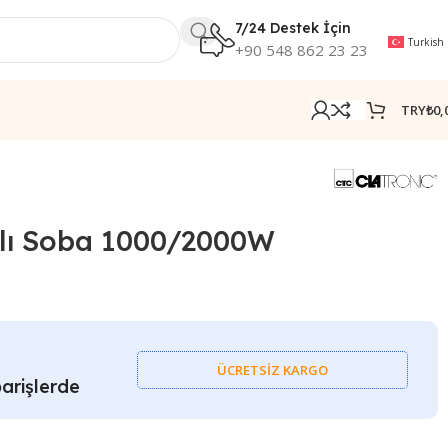
7/24 Destek İçin
Turkish
+90 548 862 23 23
TRY₺
0,
nlı Soba 1000/2000W
ÜCRETSİZ KARGO
arişlerde