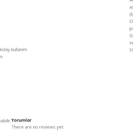
a
(
C
p
G
v
olay kullanım
S
un
Yorumlar
bilir.
There are no reviews yet