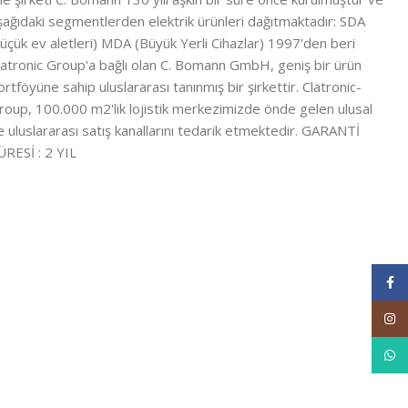
şağıdaki segmentlerden elektrik ürünleri dağıtmaktadır: SDA
küçük ev aletleri) MDA (Büyük Yerli Cihazlar) 1997'den beri
latronic Group'a bağlı olan C. Bomann GmbH, geniş bir ürün
ortföyüne sahip uluslararası tanınmış bir şirkettir. Clatronic-
roup, 100.000 m2'lik lojistik merkezimizde önde gelen ulusal
e uluslararası satış kanallarını tedarik etmektedir. GARANTİ
ÜRESİ : 2 YIL
Face
Inst
What