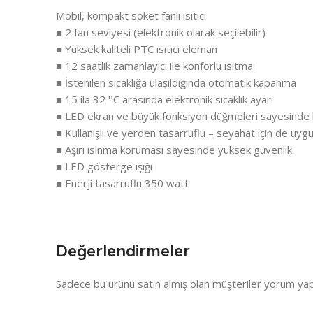
Mobil, kompakt soket fanlı ısıtıcı
■ 2 fan seviyesi (elektronik olarak seçilebilir)
■ Yüksek kaliteli PTC ısıtıcı eleman
■ 12 saatlik zamanlayıcı ile konforlu ısıtma
■ İstenilen sıcaklığa ulaşıldığında otomatik kapanma
■ 15 ila 32 °C arasında elektronik sıcaklık ayarı
■ LED ekran ve büyük fonksiyon düğmeleri sayesinde k
■ Kullanışlı ve yerden tasarruflu – seyahat için de uyg
■ Aşırı ısınma koruması sayesinde yüksek güvenlik
■ LED gösterge ışığı
■ Enerji tasarruflu 350 watt
Değerlendirmeler
Sadece bu ürünü satın almış olan müşteriler yorum yapa