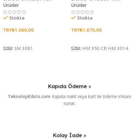
Ürünler
Ürünler
Stokta
Stokta
TRY₺
1.060,00
TRY₺
1.670,00
Sepete Ekle
Sepete Ekle
SKU:
SM 3081
SKU:
HM 350 CB HM 3014
Kapıda Ödeme >
TeknolojiKibris.com
Kapıda nakit veya kart ile ödeme imkanı
sunar.
Kolay İade >