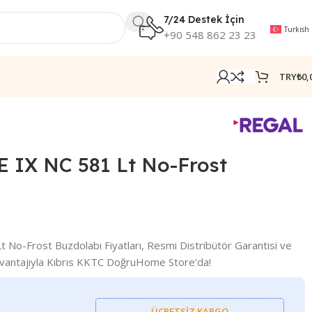
7/24 Destek İçin
Turkish
+90 548 862 23 23
TRY₺
0,
E IX NC 581 Lt No-Frost
 No-Frost Buzdolabı Fiyatları, Resmi Distribütör Garantisi ve
Avantajıyla Kıbrıs KKTC DoğruHome Store’da!
ÜCRETSİZ KARGO