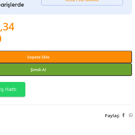
arişlerde
,34
0
Sepete Ekle
Şimdi Al
ş Hattı
Paylaş: