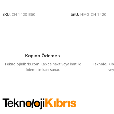
Sepete Ekle
Sepete Ekle
SKU:
CH 1420 B60
SKU:
HMG-CH 1420
Kapıda Ödeme >
TeknolojiKibris.com
Kapıda nakit veya kart ile
TeknolojiKi
ödeme imkanı sunar.
vey