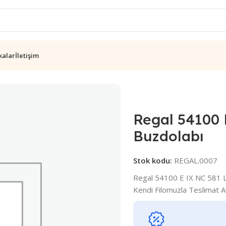
kalar
İletişim
0 E IX NC 581 Lt No-Frost Buzdolabı
Regal 54100 
Buzdolabı
Stok kodu:
REGAL.0007
Regal 54100 E IX NC 581 Lt
Kendi Filomuzla Teslimat 