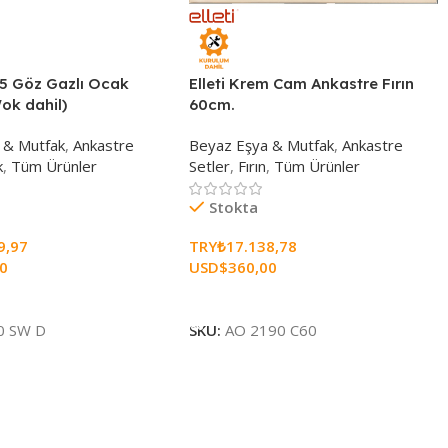
x 5 Göz Gazlı Ocak
Elleti Krem Cam Ankastre Fırın
ok dahil)
60cm.
 & Mutfak
,
Ankastre
Beyaz Eşya & Mutfak
,
Ankastre
k
,
Tüm Ürünler
Setler
,
Fırın
,
Tüm Ürünler
Stokta
9,97
TRY₺
17.138,78
00
USD$
360,00
e
Sepete Ekle
0 SW D
SKU:
AO 2190 C60