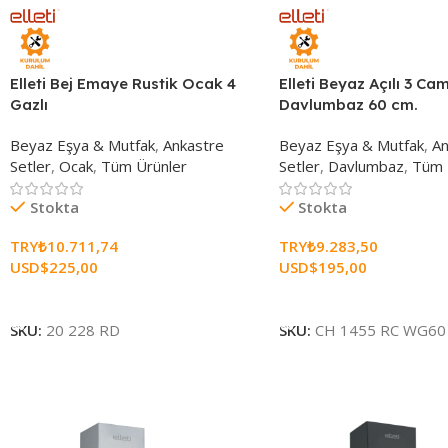
Elleti Bej Emaye Rustik Ocak 4
Elleti Beyaz Açılı 3 Ca
Gazlı
Davlumbaz 60 cm.
Beyaz Eşya & Mutfak
,
Ankastre
Beyaz Eşya & Mutfak
,
An
Setler
,
Ocak
,
Tüm Ürünler
Setler
,
Davlumbaz
,
Tüm 
Stokta
Stokta
TRY₺
10.711,74
TRY₺
9.283,50
USD$
225,00
USD$
195,00
Sepete Ekle
Sepete Ekle
SKU:
20 228 RD
SKU:
CH 1455 RC WG60