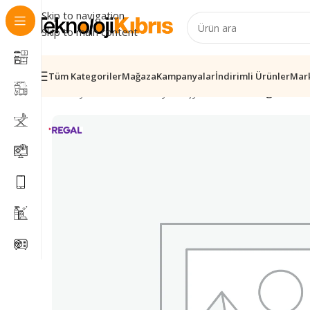
Skip to navigation
Skip to main content
Tüm Kategoriler
Mağaza
Kampanyalar
İndirimli Ürünler
Mar
Ana Sayfa
/
Elektronik
/
Beyaz Eşya & Mutfak
/
Regal 5410