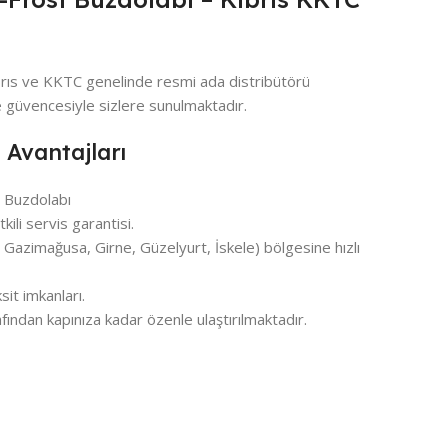
brıs ve KKTC genelinde resmi ada distribütörü
 güvencesiyle sizlere sunulmaktadır.
 Avantajları
 Buzdolabı
ili servis garantisi.
azimağusa, Girne, Güzelyurt, İskele) bölgesine hızlı
it imkanları.
fından kapınıza kadar özenle ulaştırılmaktadır.