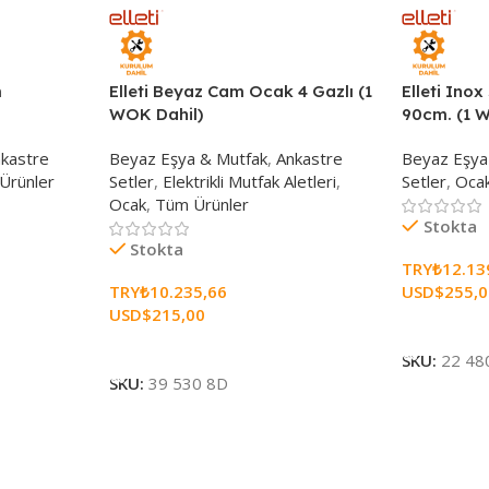
m
Elleti Beyaz Cam Ocak 4 Gazlı (1
Elleti Ino
WOK Dahil)
90cm. (1 W
kastre
Beyaz Eşya & Mutfak
,
Ankastre
Beyaz Eşya
Ürünler
Setler
,
Elektrikli Mutfak Aletleri
,
Setler
,
Oca
Ocak
,
Tüm Ürünler
Stokta
Stokta
TRY₺
12.13
TRY₺
10.235,66
USD$
255,
USD$
215,00
Sepete Ekl
Sepete Ekle
SKU:
22 48
SKU:
39 530 8D