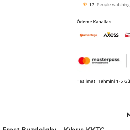
17
People watching 
Ödeme Kanalları:
Teslimat: Tahmini 1-5 Gün
-Frost Buzdolabı – Kıbrıs KKTC