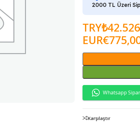
2000 TL Üzeri Sip
TRY₺
42.526
EUR€
775,0
Whatsapp Sipari
Karşılaştır