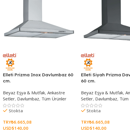
Elleti Prizma Inox Davlumbaz 60
Elleti Siyah Prizma D
cm.
60 cm.
Beyaz Eşya & Mutfak
,
Ankastre
Beyaz Eşya & Mutfak
,
An
Setler
,
Davlumbaz
,
Tüm Ürünler
Setler
,
Davlumbaz
,
Tüm 
Stokta
Stokta
TRY₺
6.665,08
TRY₺
6.665,08
USD$
140,00
USD$
140,00