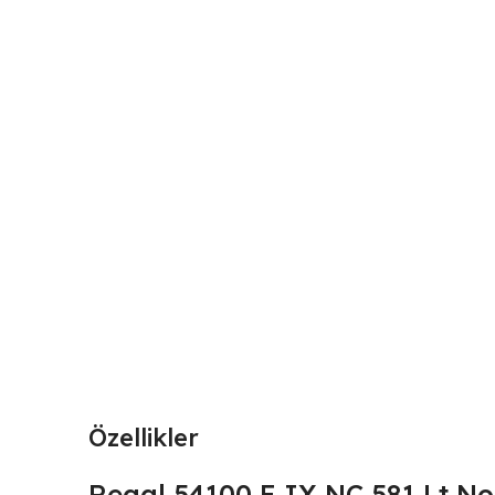
Özellikler
Regal 54100 E IX NC 581 Lt No