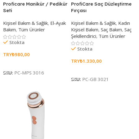
Proficare Manikür / Pedikür
ProfiCare Saç Düzleştirme
Seti
Fırçası
Kişisel Bakım & Sağlık
,
El-Ayak
Kişisel Bakım & Sağlık
,
Kadın
Bakım
,
Tüm Ürünler
Kişisel Bakım
,
Saç Bakım
,
Saç
Şekillendirici
,
Tüm Ürünler
Stokta
Stokta
TRY₺
980,00
TRY₺
1.330,00
Sepete Ekle
Sepete Ekle
SKU:
PC-MPS 3016
SKU:
PC-GB 3021