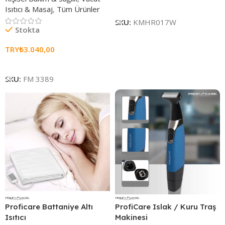
Sepete Ekle
Isıtıcı & Masaj
,
Tüm Ürünler
SKU:
KMHR017W
Stokta
TRY₺
3.040,00
Sepete Ekle
SKU:
FM 3389
Proficare Battaniye Altı
ProfiCare Islak / Kuru Traş
Isıtıcı
Makinesi