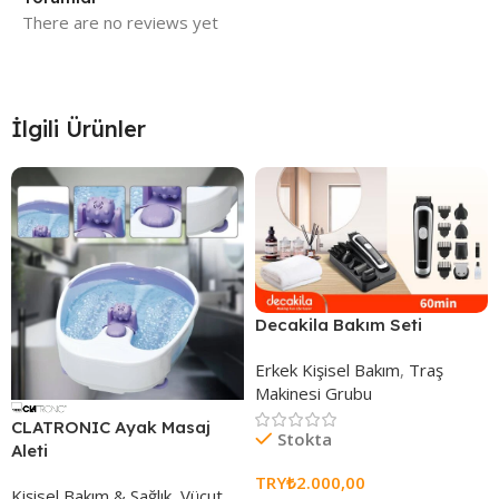
There are no reviews yet
İlgili Ürünler
Decakila Bakım Seti
Erkek Kişisel Bakım
,
Traş
Makinesi Grubu
CLATRONIC Ayak Masaj
Stokta
Aleti
TRY₺
2.000,00
Kişisel Bakım & Sağlık
,
Vücut