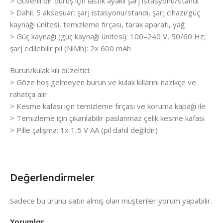
> Güvenli bir duruş için lastik ayaklı şarj istasyonu/standı
> Dahil. 5 aksesuar: şarj istasyonu/standı, şarj cihazı/güç
kaynağı ünitesi, temizleme fırçası, tarak aparatı, yağ
> Güç kaynağı (güç kaynağı ünitesi): 100–240 V, 50/60 Hz;
şarj edilebilir pil (NiMh): 2x 600 mAh
Burun/kulak kılı düzeltici:
> Göze hoş gelmeyen burun ve kulak kıllarını nazikçe ve
rahatça alır
> Kesme kafası için temizleme fırçası ve koruma kapağı ile
> Temizleme için çıkarılabilir paslanmaz çelik kesme kafası
> Pille çalışma: 1x 1,5 V AA (pil dahil değildir)
Değerlendirmeler
Sadece bu ürünü satın almış olan müşteriler yorum yapabilir.
Yorumlar