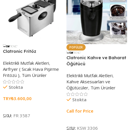
POPÜLER
Clatronic Fritöz
Clatronic Kahve ve Baharat
Elektrikli Mutfak Aletleri
,
Öğütücü
Airfryer ( Sıcak Hava Pişirme
Fritözü )
,
Tüm Ürünler
Elektrikli Mutfak Aletleri
,
Kahve Aksesuarları ve
Stokta
Öğütücüler
,
Tüm Ürünler
TRY₺
3.600,00
Stokta
Sepete Ekle
Call for Price
SKU:
FR 3587
Seçenekleri Belirle
SKU:
KSW 3306