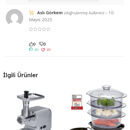
Aslı Görkem
–
10
(doğrulanmış kullanıcı)
Mayıs 2025
0
0
(0)
(0)
İlgili Ürünler