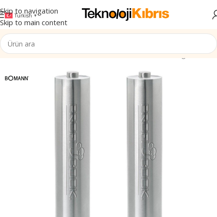
Skip to navigation
Turkish
▼
Skip to main content
Aletleri
/
Kahve Makinesi Grubu
/
Kahve Aksesuarları ve Öğütücüler