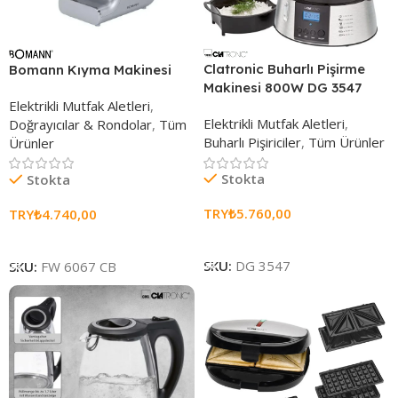
Clatronic Buharlı Pişirme
Bomann Kıyma Makinesi
Makinesi 800W DG 3547
Elektrikli Mutfak Aletleri
,
Elektrikli Mutfak Aletleri
,
Doğrayıcılar & Rondolar
,
Tüm
Buharlı Pişiriciler
,
Tüm Ürünler
Ürünler
Stokta
Stokta
TRY₺
5.760,00
TRY₺
4.740,00
Sepete Ekle
Sepete Ekle
SKU:
DG 3547
SKU:
FW 6067 CB