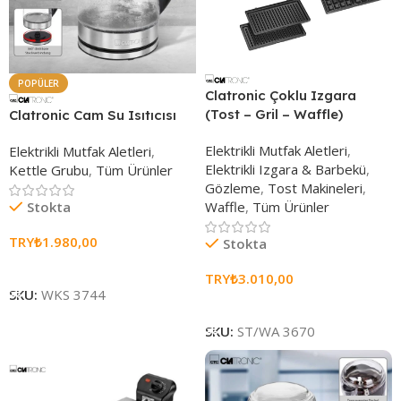
POPÜLER
Clatronic Çoklu Izgara
(Tost – Gril – Waffle)
Clatronic Cam Su Isıtıcısı
Elektrikli Mutfak Aletleri
,
Elektrikli Mutfak Aletleri
,
Elektrikli Izgara & Barbekü
,
Kettle Grubu
,
Tüm Ürünler
Gözleme
,
Tost Makineleri
,
Stokta
Waffle
,
Tüm Ürünler
TRY₺
1.980,00
Stokta
Sepete Ekle
TRY₺
3.010,00
SKU:
WKS 3744
Sepete Ekle
SKU:
ST/WA 3670