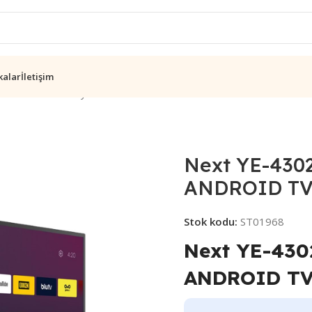
kalar
İletişim
istemleri
/
Televizyon
/
Next YE-43020GG4 43 FULL HD GOOGLE 
Next YE-430
ANDROID T
Stok kodu:
ST01968
Next YE-43
ANDROID T