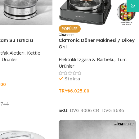
What
POPÜLER
am Su Isıtıcısı
Clatronic Döner Makinesi / Dikey
Gril
tfak Aletleri
,
Kettle
 Ürünler
Elektrikli Izgara & Barbekü
,
Tüm
Ürünler
Stokta
,00
TRY₺
6.025,00
e
Sepete Ekle
3744
SKU:
DVG 3006 CB- DVG 3686