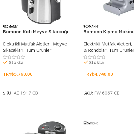
Bomann Katı Meyve Sıkacağı
Bomann Kıyma Makine
Elektrikli Mutfak Aletleri
,
Meyve
Elektrikli Mutfak Aletleri
,
Sıkacakları
,
Tüm Ürünler
& Rondolar
,
Tüm Ürünle
Stokta
Stokta
TRY₺
5.760,00
TRY₺
4.740,00
Sepete Ekle
Sepete Ekle
SKU:
AE 1917 CB
SKU:
FW 6067 CB