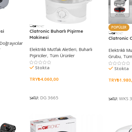
POPÜLER
si
Clatronic Buharlı Pişirme
Makinesi
Clatronic C
Doğrayıcılar
r
Elektrikli Mutfak Aletleri
,
Buharlı
Elektrikli Mu
Pişiriciler
,
Tüm Ürünler
Grubu
,
Tüm
Stokta
Stokta
TRY₺
4.060,00
TRY₺
1.980
Sepete Ekle
Sepete Ekl
SKU:
DG 3665
SKU:
WKS 