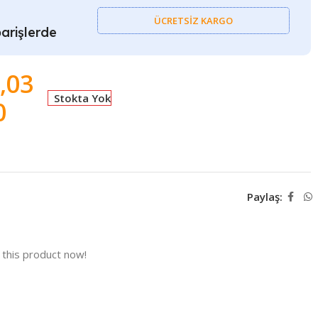
ÜCRETSİZ KARGO
arişlerde
,03
Stokta Yok
0
Paylaş:
this product now!