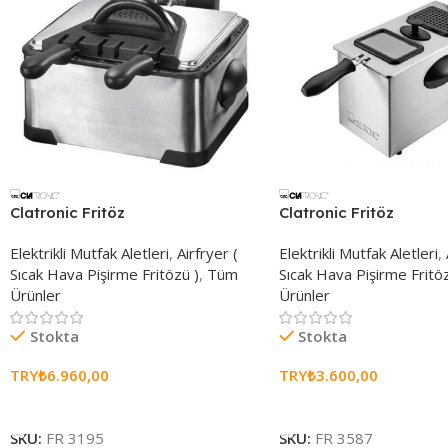
Clatronic Fritöz
Clatronic Fritöz
Elektrikli Mutfak Aletleri
,
Airfryer (
Elektrikli Mutfak Aletleri
,
Sıcak Hava Pişirme Fritözü )
,
Tüm
Sıcak Hava Pişirme Fritöz
Ürünler
Ürünler
Stokta
Stokta
TRY₺
6.960,00
TRY₺
3.600,00
Sepete Ekle
Sepete Ekle
SKU:
FR 3195
SKU:
FR 3587