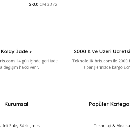
SKU:
CM 3372
Kolay İade >
2000 ₺ ve Üzeri Ücrets
bris.com
14 gün içinde geri iade
TeknolojiKibris.com
ile 2000 
a değişim hakkı verir.
siparişlerinizde kargo ücr
Kurumsal
Popüler Kategor
feli Satış Sözleşmesi
Teknoloji & Aksesu