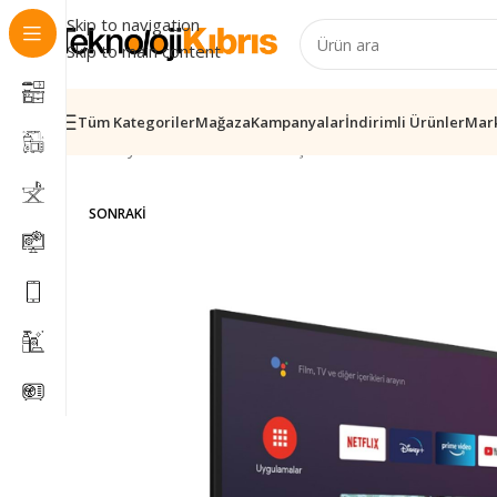
Skip to navigation
Skip to main content
Tüm Kategoriler
Mağaza
Kampanyalar
İndirimli Ürünler
Mar
Ana Sayfa
/
Elektronik
/
Ev & Yaşam
/
TV ve Görüntüleme S
SONRAKI