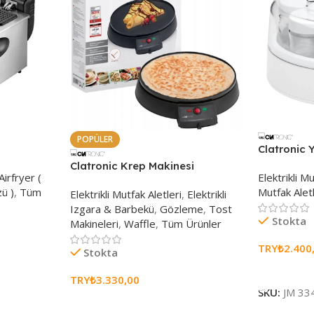
POPÜLER
Clatronic
Clatronic Krep Makinesi
Airfryer (
Elektrikli Mu
ü )
,
Tüm
Mutfak Aletl
Elektrikli Mutfak Aletleri
,
Elektrikli
Izgara & Barbekü
,
Gözleme
,
Tost
Stokta
Makineleri
,
Waffle
,
Tüm Ürünler
TRY₺
2.400
Stokta
Sepete Ekl
TRY₺
3.330,00
SKU:
JM 33
Sepete Ekle