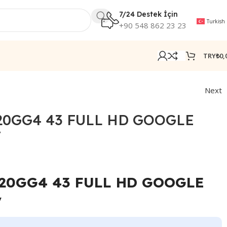
7/24 Destek İçin
Turkish
+90 548 862 23 23
TRY₺
0,
ANDROID TV
Next
20GG4 43 FULL HD GOOGLE
V
020GG4 43 FULL HD GOOGLE
V