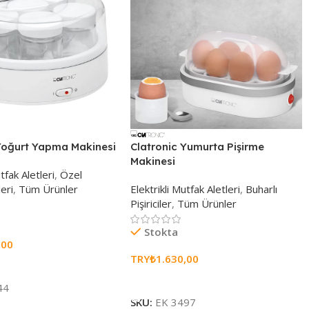
 Yoğurt Yapma Makinesi
Clatronic Yumurta Pişirme
Makinesi
tfak Aletleri
,
Özel
eri
,
Tüm Ürünler
Elektrikli Mutfak Aletleri
,
Buharlı
Pişiriciler
,
Tüm Ürünler
Stokta
,00
TRY₺
1.630,00
e
Sepete Ekle
44
SKU:
EK 3497