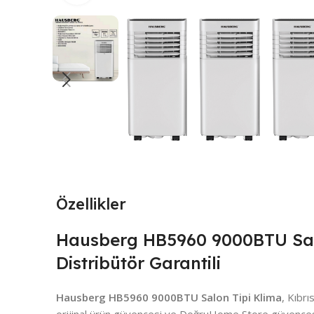
Özellikler
Hausberg HB5960 9000BTU Salo
Distribütör Garantili
Hausberg HB5960 9000BTU Salon Tipi Klima
, Kıbr
orijinal ürün güvencesi ve DoğruHome Store güvencesi