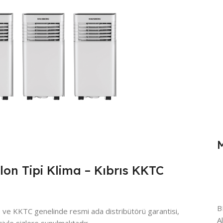
n Tipi Klima – Kıbrıs KKTC
B
ıs ve KKTC genelinde resmi ada distribütörü garantisi,
A
yle sizlere sunulmaktadır.