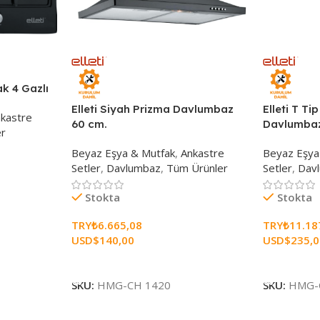
k 4 Gazlı
Elleti Siyah Prizma Davlumbaz
Elleti T T
kastre
60 cm.
Davlumbaz
r
Beyaz Eşya & Mutfak
,
Ankastre
Beyaz Eşya
Setler
,
Davlumbaz
,
Tüm Ürünler
Setler
,
Dav
Stokta
Stokta
TRY₺
6.665,08
TRY₺
11.18
USD$
140,00
USD$
235,
Sepete Ekle
Sepete Ekl
SKU:
HMG-CH 1420
SKU:
HMG-