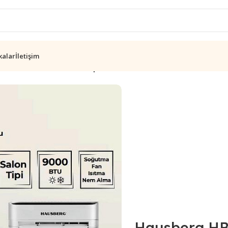
kalar
İletişim
B5960 9000BTU Salon Tipi Klima
Hausberg HB5