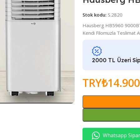
Stok kodu:
S.2820
Hausberg HB5960 9000BTU S
Kendi Filomuzla Teslimat 
2000 TL Üzeri Sip
TRY₺
14.900
Whatsapp Sipari