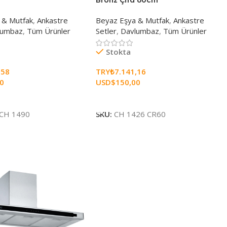
 & Mutfak
,
Ankastre
Beyaz Eşya & Mutfak
,
Ankastre
lumbaz
,
Tüm Ürünler
Setler
,
Davlumbaz
,
Tüm Ürünler
Stokta
,58
TRY₺
7.141,16
00
USD$
150,00
e
Sepete Ekle
CH 1490
SKU:
CH 1426 CR60