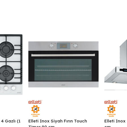
4 Gazlı (1
Elleti Inox Siyah Fırın Touch
Elleti Ino
Timer 90 cm.
cm.