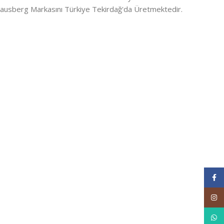
ausberg Markasını Türkiye Tekirdağ'da Üretmektedir.
Face
Inst
What