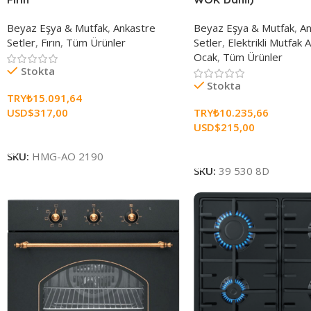
Beyaz Eşya & Mutfak
,
Ankastre
Beyaz Eşya & Mutfak
,
An
Setler
,
Fırın
,
Tüm Ürünler
Setler
,
Elektrikli Mutfak A
Ocak
,
Tüm Ürünler
Stokta
Stokta
TRY₺
15.091,64
USD$
317,00
TRY₺
10.235,66
USD$
215,00
Sepete Ekle
Sepete Ekle
SKU:
HMG-AO 2190
SKU:
39 530 8D