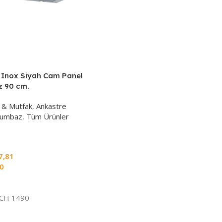
ip Inox Siyah Cam Panel
 90 cm.
 & Mutfak
,
Ankastre
lumbaz
,
Tüm Ürünler
7,81
00
e
CH 1490