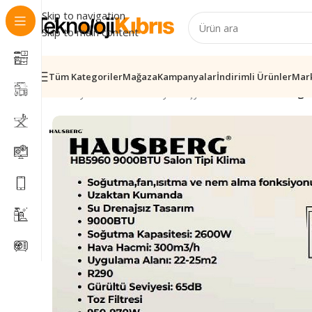
Skip to navigation
Skip to main content
Tüm Kategoriler
Mağaza
Kampanyalar
İndirimli Ürünler
Mar
Ana Sayfa
/
Elektronik
/
Beyaz Eşya & Mutfak
/
Hausberg H