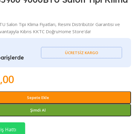
alon Tipi Klima Fiyatları, Resmi Distribütör Garantisi ve
Avantajıyla Kıbrıs KKTC DoğruHome Store’da!
ÜCRETSİZ KARGO
arişlerde
,00
Sepete Ekle
Şimdi Al
ş Hattı