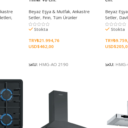
kastre
Beyaz Eşya & Mutfak
,
Ankastre
Beyaz Eşya
letleri
,
Setler
,
Fırın
,
Tüm Ürünler
Setler
,
Dav
Stokta
Stokta
TRY₺
21.994,76
TRY₺
9.759
USD$
462,00
USD$
205,
Sepete Ekle
Sepete Ekl
SKU:
HMG-AO 2190
SKU:
HMG-