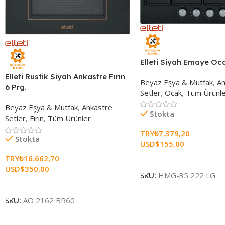
Elleti Siyah Emaye Oca
Elleti Rustik Siyah Ankastre Fırın
Beyaz Eşya & Mutfak
,
An
6 Prg.
Setler
,
Ocak
,
Tüm Ürünle
Beyaz Eşya & Mutfak
,
Ankastre
Stokta
Setler
,
Fırın
,
Tüm Ürünler
TRY₺
7.379,20
Stokta
USD$
155,00
TRY₺
16.662,70
Sepete Ekle
USD$
350,00
SKU:
HMG-35 222 LG
Sepete Ekle
SKU:
AO 2162 BR60