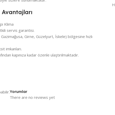
H
 Avantajları
i Klima
ili servis garantisi.
azimağusa, Girne, Güzelyurt, İskele) bölgesine hızlı
it imkanları.
fından kapınıza kadar özenle ulaştırılmaktadır.
Yorumlar
bilir.
There are no reviews yet