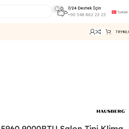
7/24 Destek İçin
Turkish
+90 548 862 23 23
TRY₺
0,
960 9000BTU Salon Tipi Klima