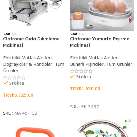
Clatronic Gıda Dilimleme
Clatronic Yumurta Pişirme
Makinesi
Makinesi
Elektrikli Mutfak Aletleri
,
Elektrikli Mutfak Aletleri
,
Doğrayıcılar & Rondolar
,
Tüm
Buharlı Pişiriciler
,
Tüm Ürünler
Ürünler
Stokta
Stokta
TRY₺
1.630,00
TRY₺
6.725,00
Sepete Ekle
Sepete Ekle
SKU:
EK 3497
SKU:
MA 451 CB