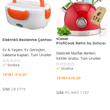
Elektrikli Beslenme Çantası
ProfiCook Retro Su Isıtıcısı
Ev & Yaşam
,
Ev Gereçleri
,
Elektrikli Mutfak Aletleri
,
Saklama Kapları
,
Tüm Ürünler
Kettle Grubu
,
Tüm Ürünler
Stokta
Stokta
TRY₺
1.470,00
TRY₺
4.620,00
Sepete Ekle
Seçenekleri Belirle
SKU:
LB 3719
SKU:
PC-WKS 1192