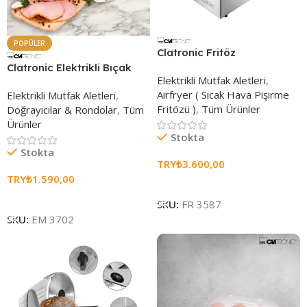
POPÜLER
Clatronic Fritöz
Clatronic Elektrikli Bıçak
Elektrikli Mutfak Aletleri
,
Airfryer ( Sıcak Hava Pişirme
Elektrikli Mutfak Aletleri
,
Fritözü )
,
Tüm Ürünler
Doğrayıcılar & Rondolar
,
Tüm
Ürünler
Stokta
Stokta
TRY₺
3.600,00
TRY₺
1.590,00
Sepete Ekle
Sepete Ekle
SKU:
FR 3587
SKU:
EM 3702