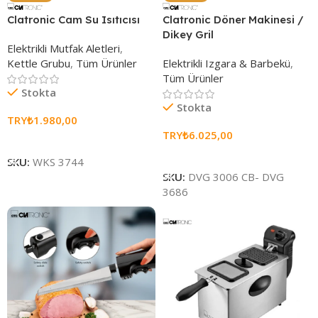
Clatronic Cam Su Isıtıcısı
Clatronic Döner Makinesi /
Dikey Gril
Elektrikli Mutfak Aletleri
,
Kettle Grubu
,
Tüm Ürünler
Elektrikli Izgara & Barbekü
,
Tüm Ürünler
Stokta
Stokta
TRY₺
1.980,00
TRY₺
6.025,00
Sepete Ekle
Sepete Ekle
SKU:
WKS 3744
SKU:
DVG 3006 CB- DVG
3686