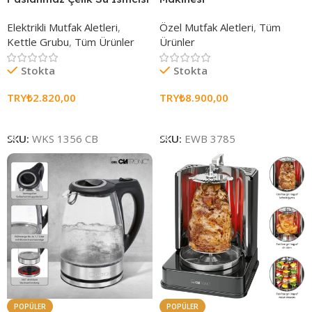
Elektrikli Mutfak Aletleri
,
Özel Mutfak Aletleri
,
Tüm
Kettle Grubu
,
Tüm Ürünler
Ürünler
Stokta
Stokta
TRY₺
2.820,00
TRY₺
8.900,00
Sepete Ekle
Sepete Ekle
SKU:
WKS 1356 CB
SKU:
EWB 3785
POPÜLER
POPÜLER