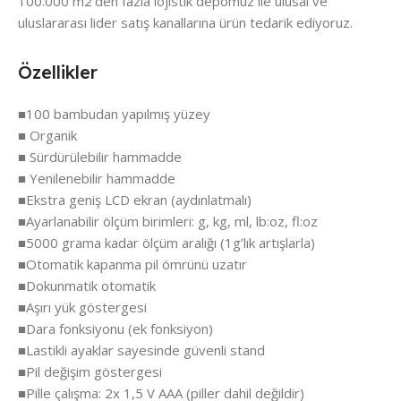
100.000 m2'den fazla lojistik depomuz ile ulusal ve
uluslararası lider satış kanallarına ürün tedarik ediyoruz.
Özellikler
■100 bambudan yapılmış yüzey
■ Organik
■ Sürdürülebilir hammadde
■ Yenilenebilir hammadde
■Ekstra geniş LCD ekran (aydınlatmalı)
■Ayarlanabilir ölçüm birimleri: g, kg, ml, lb:oz, fl:oz
■5000 grama kadar ölçüm aralığı (1g’lık artışlarla)
■Otomatik kapanma pil ömrünü uzatır
■Dokunmatik otomatik
■Aşırı yük göstergesi
■Dara fonksiyonu (ek fonksiyon)
■Lastikli ayaklar sayesinde güvenli stand
■Pil değişim göstergesi
■Pille çalışma: 2x 1,5 V AAA (piller dahil değildir)