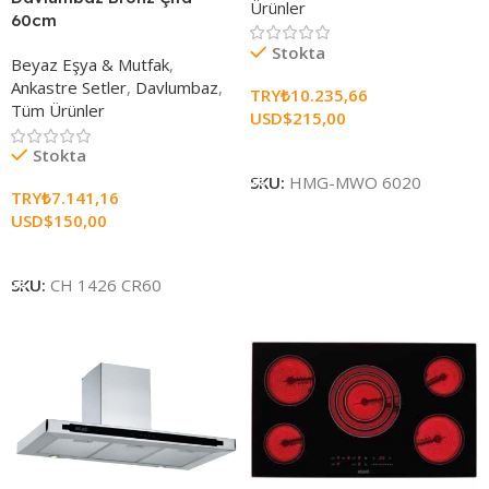
Ürünler
60cm
Stokta
Beyaz Eşya & Mutfak
,
Ankastre Setler
,
Davlumbaz
,
TRY₺
10.235,66
Tüm Ürünler
USD$
215,00
Sepete Ekle
Stokta
SKU:
HMG-MWO 6020
TRY₺
7.141,16
USD$
150,00
Sepete Ekle
SKU:
CH 1426 CR60