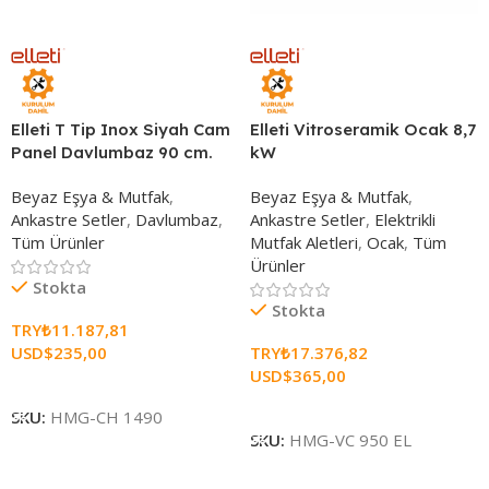
Elleti T Tip Inox Siyah Cam
Elleti Vitroseramik Ocak 8,7
Panel Davlumbaz 90 cm.
kW
Beyaz Eşya & Mutfak
,
Beyaz Eşya & Mutfak
,
Ankastre Setler
,
Davlumbaz
,
Ankastre Setler
,
Elektrikli
Tüm Ürünler
Mutfak Aletleri
,
Ocak
,
Tüm
Ürünler
Stokta
Stokta
TRY₺
11.187,81
USD$
235,00
TRY₺
17.376,82
USD$
365,00
Sepete Ekle
Sepete Ekle
SKU:
HMG-CH 1490
SKU:
HMG-VC 950 EL