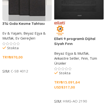
3’lü Gıda Kesme Tahtası
Ev & Yaşam
,
Beyaz Eşya &
Mutfak
,
Ev Gereçleri
Elleti 9 programlı Dijital
Siyah Fırın
Stokta
Beyaz Eşya & Mutfak
,
TRY₺
970,00
Ankastre Setler
,
Fırın
,
Tüm
Ürünler
Seçenekleri Belirle
SKU:
C-SB 4012
Stokta
TRY₺
15.091,64
USD$
317,00
Sepete Ekle
SKU:
HMG-AO 2190