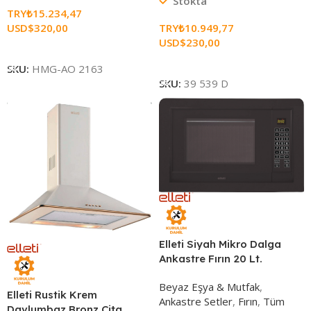
Stokta
TRY₺
15.234,47
USD$
320,00
TRY₺
10.949,77
USD$
230,00
Sepete Ekle
Sepete Ekle
SKU:
HMG-AO 2163
SKU:
39 539 D
Elleti Siyah Mikro Dalga
Ankastre Fırın 20 Lt.
Beyaz Eşya & Mutfak
,
Elleti Rustik Krem
Ankastre Setler
,
Fırın
,
Tüm
Davlumbaz Bronz Çita