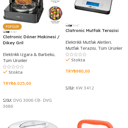
POPÜLER
Clatronic Mutfak Terazisi
Clatronic Döner Makinesi /
Elektrikli Mutfak Aletleri
,
Dikey Gril
Mutfak Terazisi
,
Tüm Ürünler
Elektrikli Izgara & Barbekü
,
Stokta
Tüm Ürünler
TRY₺
980,00
Stokta
Sepete Ekle
TRY₺
6.025,00
SKU:
KW 3412
Sepete Ekle
SKU:
DVG 3006 CB- DVG
3686