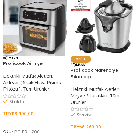
POPÜLER
Proficook Airfryer
Proficook Narenciye
Elektrikli Mutfak Aletleri
,
Sıkacağı
Airfryer ( Sıcak Hava Pişirme
Fritözü )
,
Tüm Ürünler
Elektrikli Mutfak Aletleri
,
Meyve Sıkacakları
,
Tüm
Stokta
Ürünler
TRY₺
8.900,00
Stokta
Sepete Ekle
TRY₺
6.260,00
SKU:
PC-FR 1200
Sepete Ekle