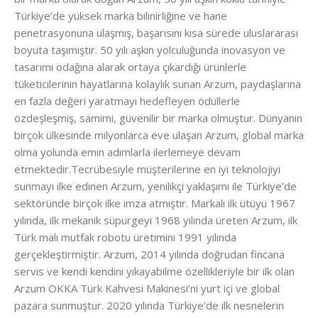
Türkiye’de yüksek marka bilinirliğine ve hane
penetrasyonuna ulaşmış, başarısını kısa sürede uluslararası
boyuta taşımıştır. 50 yılı aşkın yolculuğunda inovasyon ve
tasarımı odağına alarak ortaya çıkardığı ürünlerle
tüketicilerinin hayatlarına kolaylık sunan Arzum, paydaşlarına
en fazla değeri yaratmayı hedefleyen ödüllerle
özdeşleşmiş, samimi, güvenilir bir marka olmuştur. Dünyanın
birçok ülkesinde milyonlarca eve ulaşan Arzum, global marka
olma yolunda emin adımlarla ilerlemeye devam
etmektedir.Tecrübesiyle müşterilerine en iyi teknolojiyi
sunmayı ilke edinen Arzum, yenilikçi yaklaşımı ile Türkiye’de
sektöründe birçok ilke imza atmıştır. Markalı ilk ütüyü 1967
yılında, ilk mekanik süpürgeyi 1968 yılında üreten Arzum, ilk
Türk malı mutfak robotu üretimini 1991 yılında
gerçekleştirmiştir. Arzum, 2014 yılında doğrudan fincana
servis ve kendi kendini yıkayabilme özellikleriyle bir ilk olan
Arzum OKKA Türk Kahvesi Makinesi’ni yurt içi ve global
pazara sunmuştur. 2020 yılında Türkiye’de ilk nesnelerin