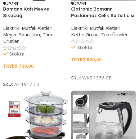
Bomann Katı Meyve
Clatronic Bomann
Sıkacağı
Paslanmaz Çelik Su Isıtıcısı
Elektrikli Mutfak Aletleri
,
Elektrikli Mutfak Aletleri
,
Meyve Sıkacakları
,
Tüm
Kettle Grubu
,
Tüm Ürünler
Ürünler
Stokta
Stokta
TRY₺
2.820,00
TRY₺
5.760,00
Sepete Ekle
Sepete Ekle
SKU:
WKS 1356 CB
SKU:
AE 1917 CB