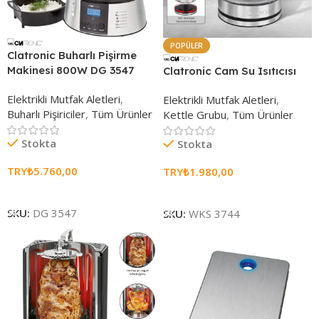
POPÜLER
Clatronic Buharlı Pişirme
Makinesi 800W DG 3547
Clatronic Cam Su Isıtıcısı
Elektrikli Mutfak Aletleri
,
Elektrikli Mutfak Aletleri
,
Buharlı Pişiriciler
,
Tüm Ürünler
Kettle Grubu
,
Tüm Ürünler
Stokta
Stokta
TRY₺
5.760,00
TRY₺
1.980,00
Sepete Ekle
Sepete Ekle
SKU:
DG 3547
SKU:
WKS 3744