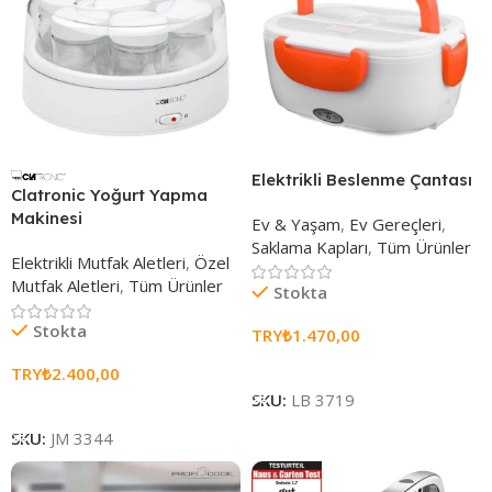
Elektrikli Beslenme Çantası
Clatronic Yoğurt Yapma
Makinesi
Ev & Yaşam
,
Ev Gereçleri
,
Saklama Kapları
,
Tüm Ürünler
Elektrikli Mutfak Aletleri
,
Özel
Mutfak Aletleri
,
Tüm Ürünler
Stokta
Stokta
TRY₺
1.470,00
Sepete Ekle
TRY₺
2.400,00
SKU:
LB 3719
Sepete Ekle
SKU:
JM 3344