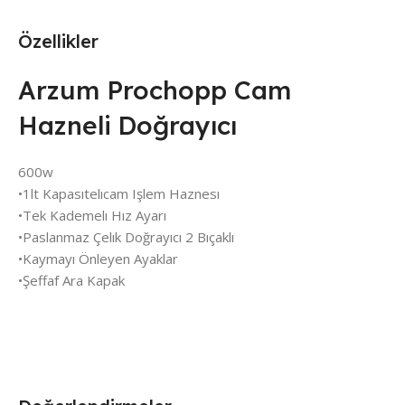
Özellikler
Arzum Prochopp Cam
Hazneli Doğrayıcı
600w
•1lt Kapasıtelıcam Işlem Haznesı
•Tek Kademelı Hız Ayarı
•Paslanmaz Çelık Doğrayıcı 2 Bıçaklı
•Kaymayı Önleyen Ayaklar
•Şeffaf Ara Kapak