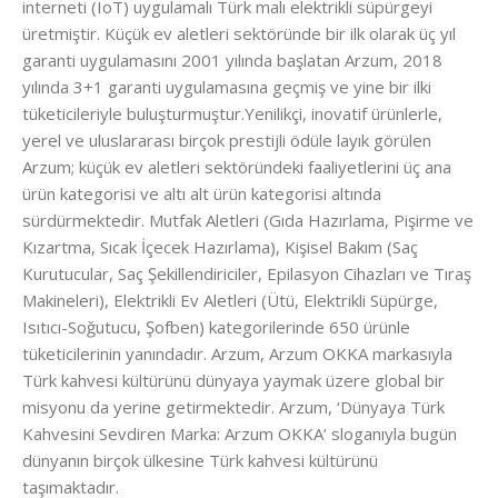
interneti (IoT) uygulamalı Türk malı elektrikli süpürgeyi
üretmiştir. Küçük ev aletleri sektöründe bir ilk olarak üç yıl
garanti uygulamasını 2001 yılında başlatan Arzum, 2018
yılında 3+1 garanti uygulamasına geçmiş ve yine bir ilki
tüketicileriyle buluşturmuştur.Yenilikçi, inovatif ürünlerle,
yerel ve uluslararası birçok prestijli ödüle layık görülen
Arzum; küçük ev aletleri sektöründeki faaliyetlerini üç ana
ürün kategorisi ve altı alt ürün kategorisi altında
sürdürmektedir. Mutfak Aletleri (Gıda Hazırlama, Pişirme ve
Kızartma, Sıcak İçecek Hazırlama), Kişisel Bakım (Saç
Kurutucular, Saç Şekillendiriciler, Epilasyon Cihazları ve Tıraş
Makineleri), Elektrikli Ev Aletleri (Ütü, Elektrikli Süpürge,
Isıtıcı-Soğutucu, Şofben) kategorilerinde 650 ürünle
tüketicilerinin yanındadır. Arzum, Arzum OKKA markasıyla
Türk kahvesi kültürünü dünyaya yaymak üzere global bir
misyonu da yerine getirmektedir. Arzum, ‘Dünyaya Türk
Kahvesini Sevdiren Marka: Arzum OKKA’ sloganıyla bugün
dünyanın birçok ülkesine Türk kahvesi kültürünü
taşımaktadır.