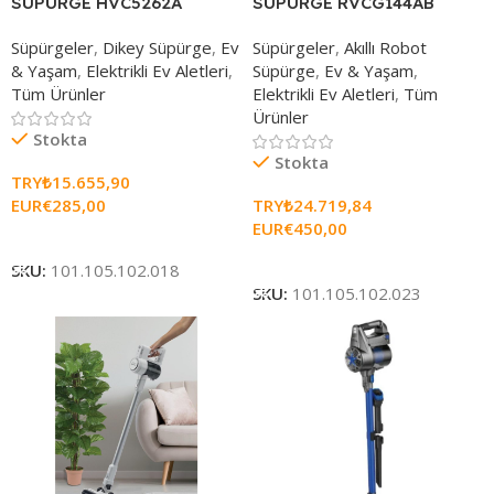
SÜPÜRGE HVC5262A
SÜPÜRGE RVCG144AB
Süpürgeler
,
Dikey Süpürge
,
Ev
Süpürgeler
,
Akıllı Robot
& Yaşam
,
Elektrikli Ev Aletleri
,
Süpürge
,
Ev & Yaşam
,
Tüm Ürünler
Elektrikli Ev Aletleri
,
Tüm
Ürünler
Stokta
Stokta
TRY₺
15.655,90
EUR€
285,00
TRY₺
24.719,84
EUR€
450,00
Sepete Ekle
Sepete Ekle
SKU:
101.105.102.018
SKU:
101.105.102.023