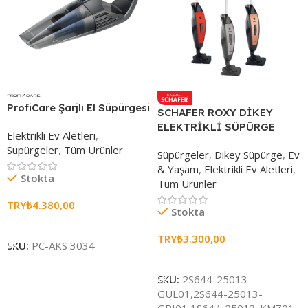
ProfiCare Şarjlı El Süpürgesi
SCHAFER ROXY DİKEY
ELEKTRİKLİ SÜPÜRGE
Elektrikli Ev Aletleri
,
Süpürgeler
,
Tüm Ürünler
Süpürgeler
,
Dikey Süpürge
,
Ev
& Yaşam
,
Elektrikli Ev Aletleri
,
Stokta
Tüm Ürünler
TRY₺
4.380,00
Stokta
Sepete Ekle
TRY₺
3.300,00
SKU:
PC-AKS 3034
Seçenekleri Belirle
SKU:
2S644-25013-
GUL01,2S644-25013-