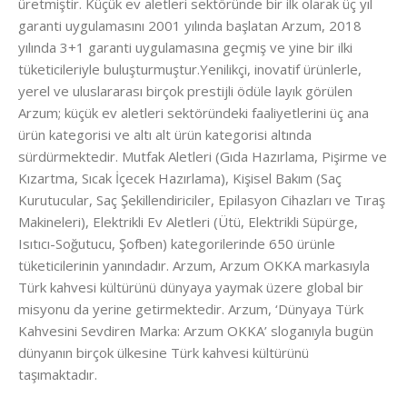
üretmiştir. Küçük ev aletleri sektöründe bir ilk olarak üç yıl
garanti uygulamasını 2001 yılında başlatan Arzum, 2018
yılında 3+1 garanti uygulamasına geçmiş ve yine bir ilki
tüketicileriyle buluşturmuştur.Yenilikçi, inovatif ürünlerle,
yerel ve uluslararası birçok prestijli ödüle layık görülen
Arzum; küçük ev aletleri sektöründeki faaliyetlerini üç ana
ürün kategorisi ve altı alt ürün kategorisi altında
sürdürmektedir. Mutfak Aletleri (Gıda Hazırlama, Pişirme ve
Kızartma, Sıcak İçecek Hazırlama), Kişisel Bakım (Saç
Kurutucular, Saç Şekillendiriciler, Epilasyon Cihazları ve Tıraş
Makineleri), Elektrikli Ev Aletleri (Ütü, Elektrikli Süpürge,
Isıtıcı-Soğutucu, Şofben) kategorilerinde 650 ürünle
tüketicilerinin yanındadır. Arzum, Arzum OKKA markasıyla
Türk kahvesi kültürünü dünyaya yaymak üzere global bir
misyonu da yerine getirmektedir. Arzum, ‘Dünyaya Türk
Kahvesini Sevdiren Marka: Arzum OKKA’ sloganıyla bugün
dünyanın birçok ülkesine Türk kahvesi kültürünü
taşımaktadır.