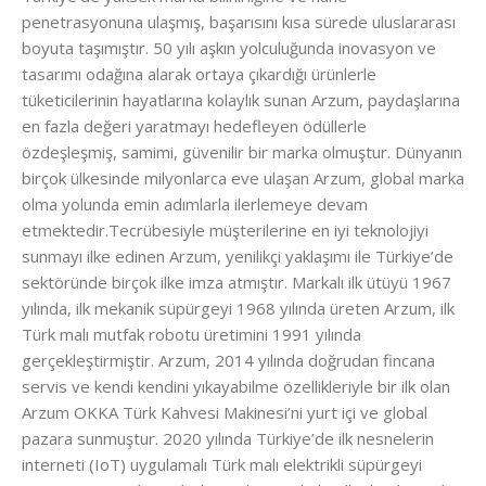
penetrasyonuna ulaşmış, başarısını kısa sürede uluslararası
boyuta taşımıştır. 50 yılı aşkın yolculuğunda inovasyon ve
tasarımı odağına alarak ortaya çıkardığı ürünlerle
tüketicilerinin hayatlarına kolaylık sunan Arzum, paydaşlarına
en fazla değeri yaratmayı hedefleyen ödüllerle
özdeşleşmiş, samimi, güvenilir bir marka olmuştur. Dünyanın
birçok ülkesinde milyonlarca eve ulaşan Arzum, global marka
olma yolunda emin adımlarla ilerlemeye devam
etmektedir.Tecrübesiyle müşterilerine en iyi teknolojiyi
sunmayı ilke edinen Arzum, yenilikçi yaklaşımı ile Türkiye’de
sektöründe birçok ilke imza atmıştır. Markalı ilk ütüyü 1967
yılında, ilk mekanik süpürgeyi 1968 yılında üreten Arzum, ilk
Türk malı mutfak robotu üretimini 1991 yılında
gerçekleştirmiştir. Arzum, 2014 yılında doğrudan fincana
servis ve kendi kendini yıkayabilme özellikleriyle bir ilk olan
Arzum OKKA Türk Kahvesi Makinesi’ni yurt içi ve global
pazara sunmuştur. 2020 yılında Türkiye’de ilk nesnelerin
interneti (IoT) uygulamalı Türk malı elektrikli süpürgeyi