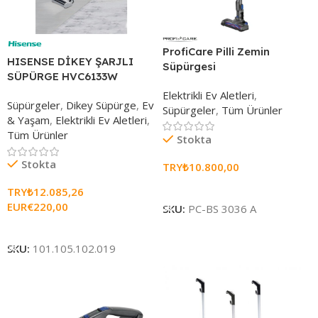
ProfiCare Pilli Zemin
HISENSE DİKEY ŞARJLI
Süpürgesi
SÜPÜRGE HVC6133W
Elektrikli Ev Aletleri
,
Süpürgeler
,
Dikey Süpürge
,
Ev
Süpürgeler
,
Tüm Ürünler
& Yaşam
,
Elektrikli Ev Aletleri
,
Tüm Ürünler
Stokta
Stokta
TRY₺
10.800,00
Sepete Ekle
TRY₺
12.085,26
EUR€
220,00
SKU:
PC-BS 3036 A
Sepete Ekle
SKU:
101.105.102.019